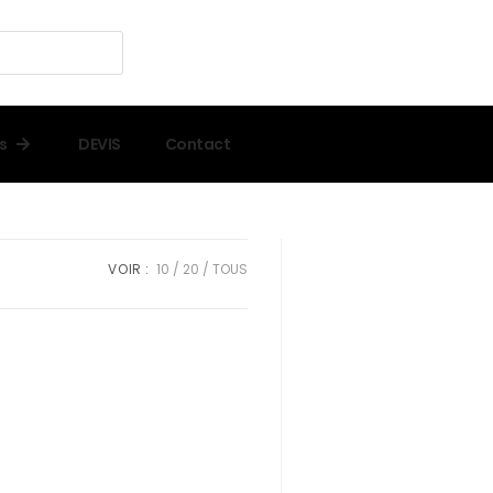
s
DEVIS
Contact
VOIR :
10
20
TOUS