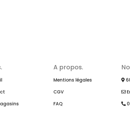
.
A propos.
No
l
Mentions légales
6
ct
CGV
E
agasins
FAQ
0