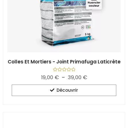
Colles Et Mortiers - Joint Primafuga Laticrète
N
19,00
€
–
39,00
€
o
t
e
Découvrir
0
s
u
r
5