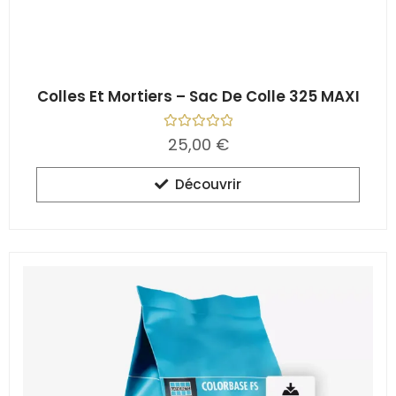
Colles Et Mortiers – Sac De Colle 325 MAXI
N
25,00
€
o
t
e
Découvrir
0
s
u
r
5