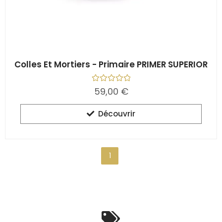
Colles Et Mortiers - Primaire PRIMER SUPERIOR
N
59,00
€
o
t
e
Découvrir
0
s
u
r
5
1