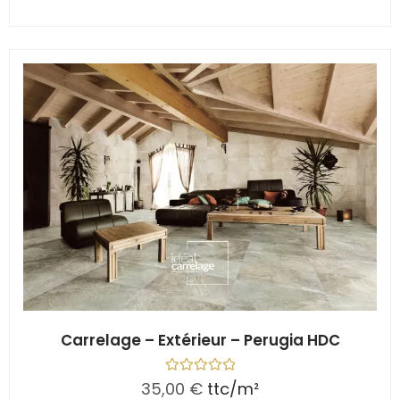
u
r
5
Carrelage – Extérieur – Perugia HDC
N
35,00
€
ttc/m²
o