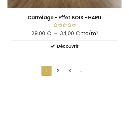
Carrelage - Effet BOIS - HARU
N
29,00
€
–
34,00
€
ttc/m²
o
t
e
Découvrir
0
s
u
r
5
1
2
3
→