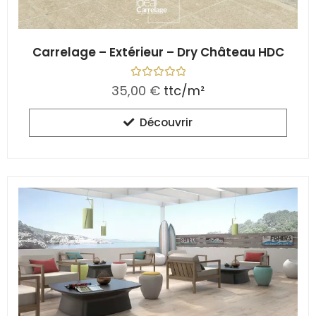
Carrelage – Extérieur – Dry Château HDC
N
35,00
€
ttc/m²
o
t
e
Découvrir
0
s
u
r
5