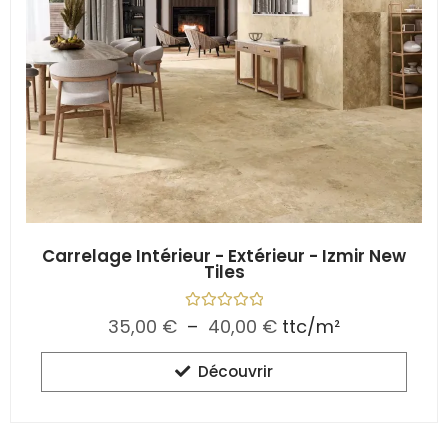
Carrelage Intérieur - Extérieur - Izmir New
Tiles
N
35,00
€
–
40,00
€
ttc/m²
o
t
e
Découvrir
0
s
u
r
5