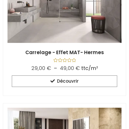
Carrelage - Effet MAT- Hermes
N
29,00
€
–
49,00
€
ttc/m²
o
t
e
Découvrir
0
s
u
r
5