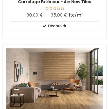
Carrelage Extérieur - Ain New Tiles
N
30,00
€
–
35,00
€
ttc/m²
o
t
e
Découvrir
0
s
u
r
5