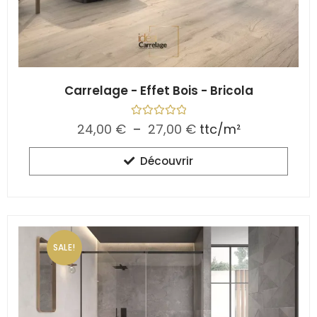
Carrelage - Effet Bois - Bricola
N
24,00
€
–
27,00
€
ttc/m²
o
t
e
Découvrir
0
s
u
r
5
SALE!