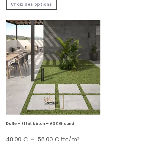
Choix des options
Dalle – Effet béton – ADZ Ground
40,00
€
–
56,00
€
ttc/m²